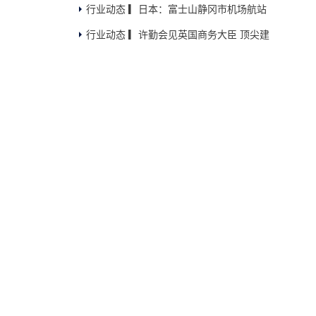
行业动态 ▎日本：富士山静冈市机场航站
名单
行业动态 ▎许勤会见英国商务大臣 顶尖建
楼设计方确定
筑研究院总部...