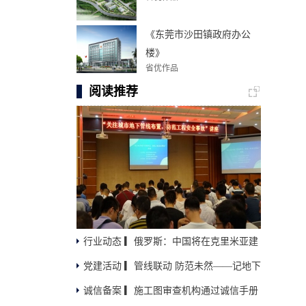
《东莞市沙田镇政府办公
楼》
省优作品
阅读推荐
行业动态 ▎俄罗斯：中国将在克里米亚建
党建活动 ▎管线联动 防范未然——记地下
设海底隧道
诚信备案 ▎施工图审查机构通过诚信手册
管线保护宣讲...