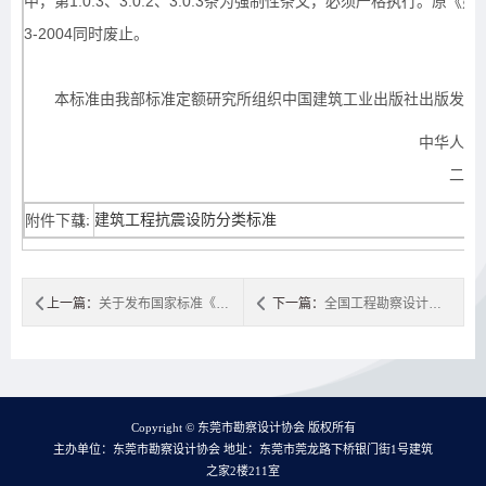
中，第1.0.3、3.0.2、3.0.3条为强制性条文，必须严格执行。原《
3-2004同时废止。
本标准由我部标准定额研究所组织中国建筑工业出版社出版发行
中华人民共和国住房和城
二○○八年七月三
建筑工程抗震设防分类标准
附件下载:
上一篇：
关于发布国家标准《建筑抗震设计规范》局部修订的公告
下一篇：
全国工程勘察设计行业优秀工程勘察设计行业奖评选办法
Copyright © 东莞市勘察设计协会 版权所有
主办单位：东莞市勘察设计协会 地址：东莞市莞龙路下桥银门街1号建筑
之家2楼211室